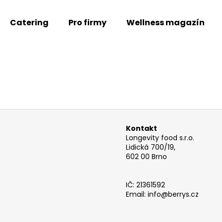
Catering
Pro firmy
Wellness magazín
Co potřebujete najít?
HLEDAT
Kontakt
Doporučujeme
Longevity food s.r.o.
Lidická 700/19,
602 00 Brno
IČ: 21361592
Email: info@berrys.cz