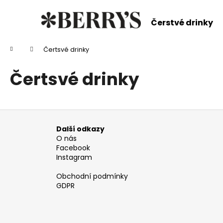
K
Přejít
na
o
Čerstvé drinky
obsah
Zpět
Zpět
š
do
do
í
Domů
Čertsvé drinky
k
obchodu
obchodu
Čertsvé drinky
Z
á
Další odkazy
p
O nás
Facebook
a
Instagram
t
Obchodní podmínky
í
GDPR