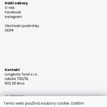
á
d
Další odkazy
p
a
O nás
c
a
Facebook
í
Instagram
t
p
í
Obchodní podmínky
r
GDPR
v
k
y
v
ý
p
i
s
Kontakt
u
Longevity food s.r.o.
Lidická 700/19,
602 00 Brno
IČ: 21361592
Email: info@berrys.cz
Tento web používá soubory cookie. Dalším