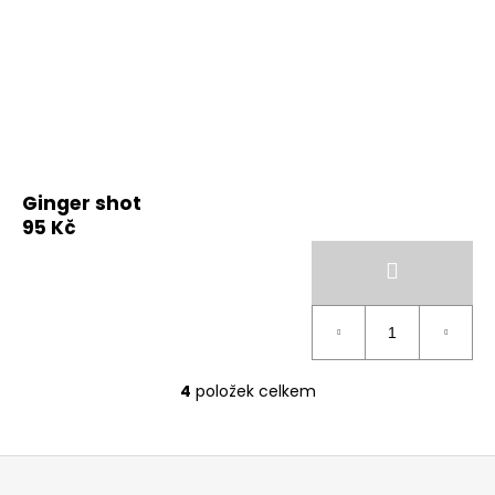
Ginger shot
95 Kč
4
položek celkem
O
v
l
Z
á