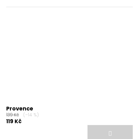
Provence
139 Kč
(–14 %)
119 Kč