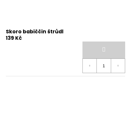
Skoro babiččin štrůdl
139 Kč