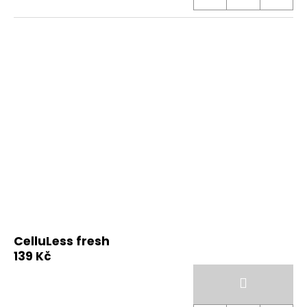
CelluLess fresh
139 Kč