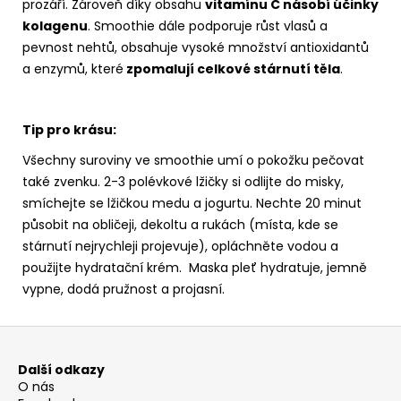
prozáří. Zároveň díky obsahu
vitamínu C násobí účinky
kolagenu
. Smoothie dále podporuje růst vlasů a
pevnost nehtů, obsahuje vysoké množství antioxidantů
a enzymů, které
zpomalují celkové stárnutí těla
.
Tip pro krásu:
Všechny suroviny ve smoothie umí o pokožku pečovat
také zvenku. 2-3 polévkové lžičky si odlijte do misky,
smíchejte se lžičkou medu a jogurtu. Nechte 20 minut
působit na obličeji, dekoltu a rukách (místa, kde se
stárnutí nejrychleji projevuje), opláchněte vodou a
použijte hydratační krém. Maska pleť hydratuje, jemně
vypne, dodá pružnost a projasní.
Z
á
Další odkazy
p
O nás