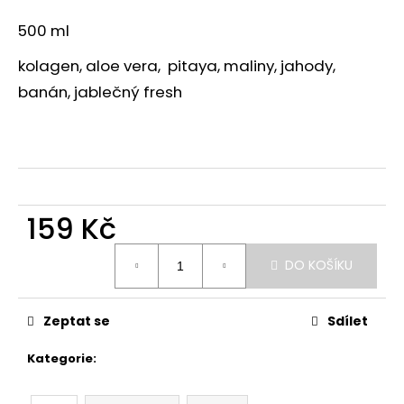
a
500 ml
j
kolagen, aloe vera, pitaya, maliny, jahody,
í
t
banán, jablečný fresh
?
HLEDAT
159 Kč
Měrná
DO KOŠÍKU
cena:
D
o
Zeptat se
Sdílet
p
o
Kategorie
:
Čerstvé drinky
r
u