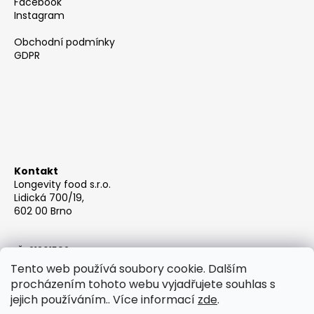
a
Facebook
Instagram
t
í
Obchodní podmínky
GDPR
Kontakt
Longevity food s.r.o.
Lidická 700/19,
602 00 Brno
IČ: 21361592
Email: info@berrys.cz
Tento web používá soubory cookie. Dalším
procházením tohoto webu vyjadřujete souhlas s
jejich používáním.. Více informací
zde
.