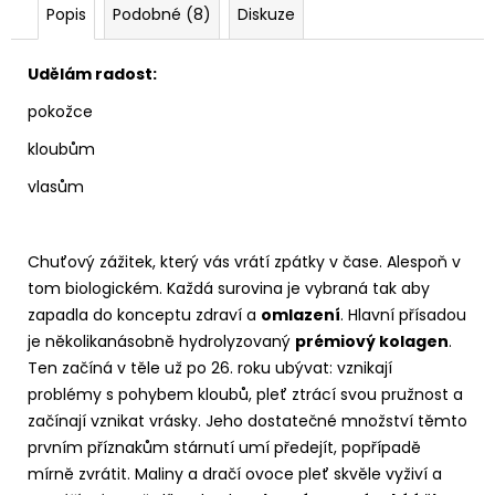
č
Popis
Podobné (8)
Diskuze
u
j
e
Udělám radost:
m
pokožce
e
kloubům
vlasům
Chuťový zážitek, který vás vrátí zpátky v čase. Alespoň v
tom biologickém. Každá surovina je vybraná tak aby
zapadla do konceptu zdraví a
omlazení
. Hlavní přísadou
je několikanásobně hydrolyzovaný
prémiový kolagen
.
Ten začíná v těle už po 26. roku ubývat: vznikají
problémy s pohybem kloubů, pleť ztrácí svou pružnost a
začínají vznikat vrásky. Jeho dostatečné množství těmto
prvním příznakům stárnutí umí předejít, popřípadě
mírně zvrátit. Maliny a dračí ovoce pleť skvěle vyživí a