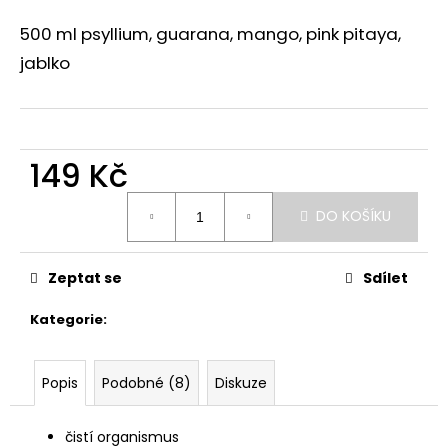
a
500 ml psyllium, guarana, mango, pink pitaya,
j
jablko
í
t
?
149 Kč
Měrná
DO KOŠÍKU
cena:
HLEDAT
Zeptat se
Sdílet
D
Kategorie
:
Čerstvé drinky
o
p
o
Popis
Podobné (8)
Diskuze
r
u
čistí organismus