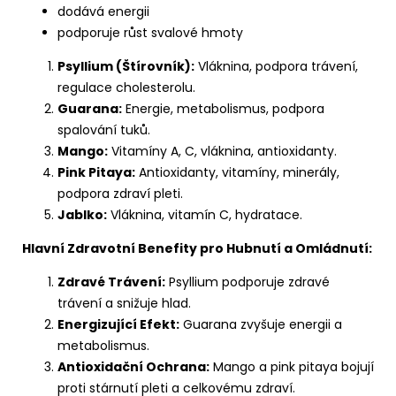
č
dodává energii
u
podporuje růst svalové hmoty
j
e
Psyllium (Štírovník):
Vláknina, podpora trávení,
m
regulace cholesterolu.
e
Guarana:
Energie, metabolismus, podpora
spalování tuků.
Mango:
Vitamíny A, C, vláknina, antioxidanty.
Pink Pitaya:
Antioxidanty, vitamíny, minerály,
podpora zdraví pleti.
Jablko:
Vláknina, vitamín C, hydratace.
Hlavní Zdravotní Benefity pro Hubnutí a Omládnutí:
Zdravé Trávení:
Psyllium podporuje zdravé
trávení a snižuje hlad.
Energizující Efekt:
Guarana zvyšuje energii a
metabolismus.
Antioxidační Ochrana:
Mango a pink pitaya bojují
proti stárnutí pleti a celkovému zdraví.