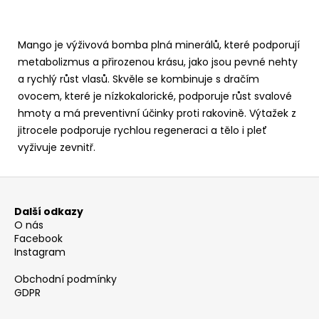
Mango je výživová bomba plná minerálů, které podporují
metabolizmus a přirozenou krásu, jako jsou pevné nehty
a rychlý růst vlasů. Skvěle se kombinuje s dračím
ovocem, které je nízkokalorické, podporuje růst svalové
hmoty a má preventivní účinky proti rakovině. Výtažek z
jitrocele podporuje rychlou regeneraci a tělo i pleť
vyživuje zevnitř.
Z
á
Další odkazy
p
O nás
a
Facebook
Instagram
t
í
Obchodní podmínky
GDPR