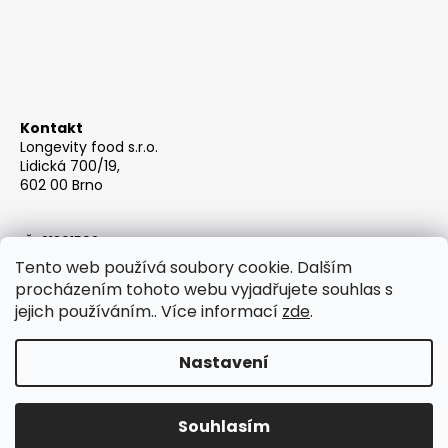
Kontakt
Longevity food s.r.o.
Lidická 700/19,
602 00 Brno
IČ: 21361592
Email: info@berrys.cz
Tento web používá soubory cookie. Dalším
procházením tohoto webu vyjadřujete souhlas s
jejich používáním.. Více informací
zde
.
Nastavení
Vytvořil Shoptet
Souhlasím
Copyright 2026
Berrys Juice
. Všechna práva vyhrazena.