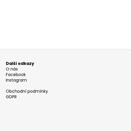
PŘEDCHOZÍ ČLÁNEK
Z
á
Další odkazy
p
O nás
a
Facebook
Instagram
t
í
Obchodní podmínky
GDPR