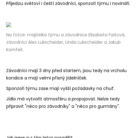
Přijedou světoví i čeští závodníci, sponzoři týmu i novináři.
Na fotce: majitelka týmu a závodnice Elisabeta Faitová,
závodníci Alex Lukscheider, Linda Lukscheider a Jakub
Kornfeil.
Závodníci mají 3 dny před startem, jsou tedy na vrcholu
kondice a mají velmi přísný jídelníček.
Sponzoři týmu zase mají vyšší požadavky na chuť.
Jídlo má vytvořit atmosféru a propojovat. Nelze tedy
připravit "něco pro závodníky" a "něco pro gurmány".
Jak jsme si s tím letos poradili?