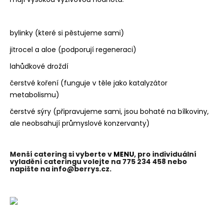
bylinky (které si pěstujeme sami)
jitrocel a aloe (podporují regeneraci)
lahůdkové droždí
čerstvé koření (funguje v těle jako katalyzátor
metabolismu)
čerstvé sýry (připravujeme sami, jsou bohaté na bílkoviny,
ale neobsahují průmyslové konzervanty)
Menší catering si vyberte v
MENU
, pro individuální
vyladění cateringu volejte na 775 234 458 nebo
napište na info@berrys.cz.