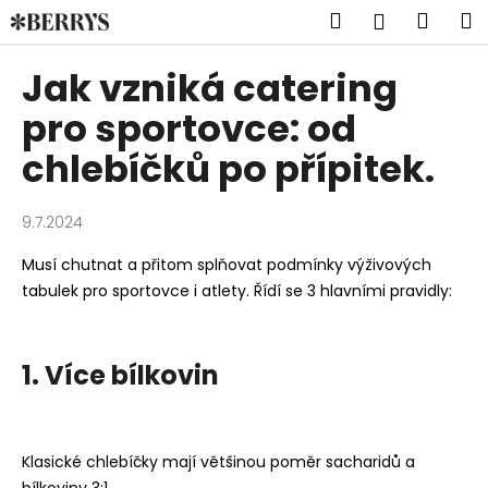
K
Přejít
Hledat
Náku
M
Přihlášen
na
o
obsah
Zpět
Zpět
košík
š
Jak vzniká catering
í
C
pro sportovce: od
k
o
chlebíčků po přípitek.
p
o
9.7.2024
t
ř
Musí chutnat a přitom splňovat podmínky výživových
e
tabulek pro sportovce i atlety. Řídí se 3 hlavními pravidly:
b
u
j
1. Více bílkovin
e
t
e
Klasické chlebíčky mají většinou poměr sacharidů a
n