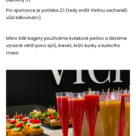
bílkoviny 3:1.
a
Pro sportovce je potřeba 2:1 (tedy snížit třetinu sacharidů
j
vůči bílkovinám).
í
t
?
Místo bílé bagety používáme kváskové pečivo a dáváme
výrazně větší porci sýrů, krevet, krůtí šunky a kuřecího
masa.
HLEDAT
D
o
p
o
r
u