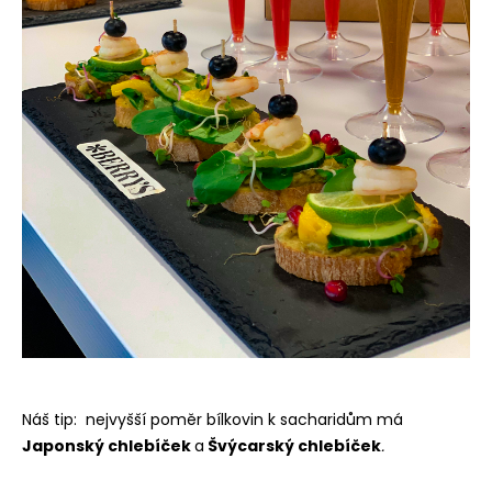
č
u
j
e
m
e
Náš tip: nejvyšší poměr bílkovin k sacharidům má
Japonský chlebíček
a
Švýcarský chlebíček
.