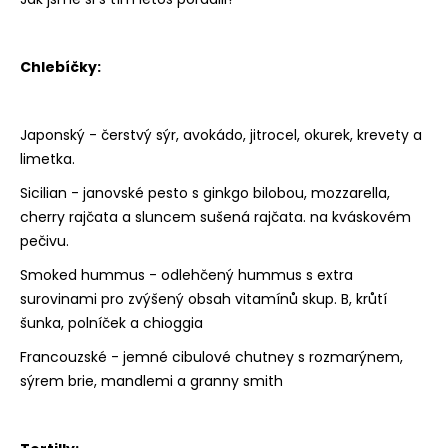
Chlebíčky:
Japonský - čerstvý sýr, avokádo, jitrocel, okurek, krevety a
limetka.
Sicilian - janovské pesto s ginkgo bilobou, mozzarella,
cherry rajčata a sluncem sušená rajčata. na kváskovém
pečivu.
Smoked hummus - odlehčený hummus s extra
surovinami pro zvýšený obsah vitamínů skup. B, krůtí
šunka, polníček a chioggia
Francouzské - jemné cibulové chutney s rozmarýnem,
sýrem brie, mandlemi a granny smith