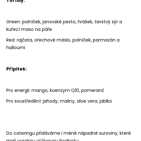
Tortilly:
Green: polníček, janovské pesto, hrášek, čerstvý sýr a
kuřecí maso na páře
Red: rajčata, ořechové máslo, polníček, parmazán a
halloumi
Přípitek:
Pro energii: mango, koenzym Q10, pomeranč
Pro soustředění: jahody, maliny, aloe vera, jablko
Do cateringu přidáváme i méně nápadné suroviny, které
mají vysokou výživovou hodnotu: