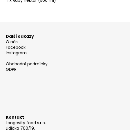
1 x Ruby nektar (500 ml)
Z
á
Další odkazy
p
O nás
a
Facebook
Instagram
t
í
Obchodní podmínky
GDPR
Kontakt
Longevity food s.r.o.
Lidická 700/19,