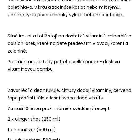
č
u
bolet hlava, v krku a začínáte kašlat nebo mít rýmu,
j
umíme tyhle první příznaky vyléčit během pár hodin.
e
m
e
Silná imunita totiž stojí na dostatků vitamínů, minerálů a
dalších látek, které najdete především v ovoci, koření a
zelenině.
Pro záchranu je tedy potřeba velké porce - doslova
vitamínovou bombu.
Závor léčí a dezinfukuje, citrusy dodají vitamíny, červená
řepa pročistí tělo a lesní ovoce dodá vitalitu.
Za naši 10 letou praxi mámě osvědčený recept:
2 x Ginger shot (250 ml)
1 x Imunitizér (500 ml)