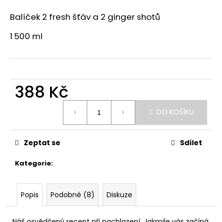
a
Balíček 2 fresh šťáv a 2 ginger shotů
j
1 500 ml
í
t
?
388 Kč
Měrná
DO KOŠÍKU
cena:
HLEDAT
Zeptat se
Sdílet
D
Kategorie
:
Čerstvé drinky
o
p
o
Popis
Podobné (8)
Diskuze
r
u
Náš osvědčený recept při nachlazení. Jakmile vás začíná