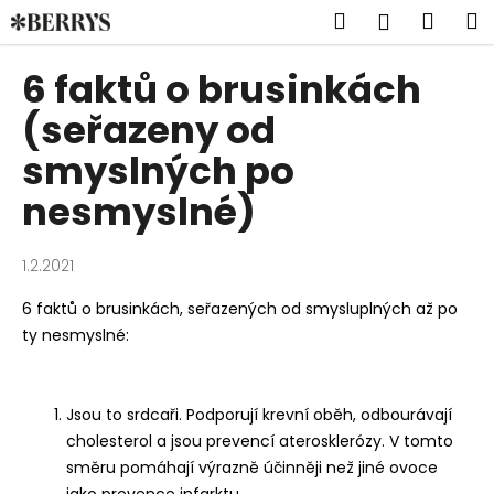
K
Přejít
Hledat
Náku
M
Přihlášen
na
o
obsah
Zpět
Zpět
košík
š
6 faktů o brusinkách
í
C
(seřazeny od
k
o
smyslných po
p
nesmyslné)
o
t
ř
1.2.2021
e
6 faktů o brusinkách, seřazených od smysluplných až po
b
ty nesmyslné:
u
j
e
Jsou to srdcaři. Podporují krevní oběh, odbourávají
t
cholesterol a jsou prevencí
aterosklerózy. V tomto
e
směru pomáhají výrazně účinněji než jiné ovoce
n
jako prevence infarktu.