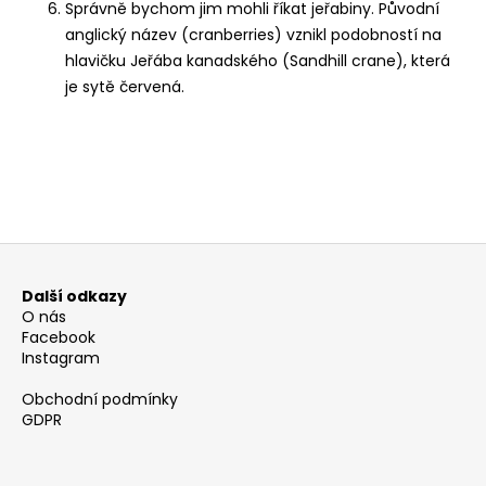
č
Správně bychom jim mohli říkat jeřabiny. Původní
u
anglický název (cranberries) vznikl podobností na
j
hlavičku Jeřába kanadského (Sandhill crane), která
e
je sytě červená.
m
e
PŘEDCHOZÍ ČLÁNEK
DALŠÍ ČLÁNEK
Z
á
Další odkazy
p
O nás
a
Facebook
Instagram
t
í
Obchodní podmínky
GDPR