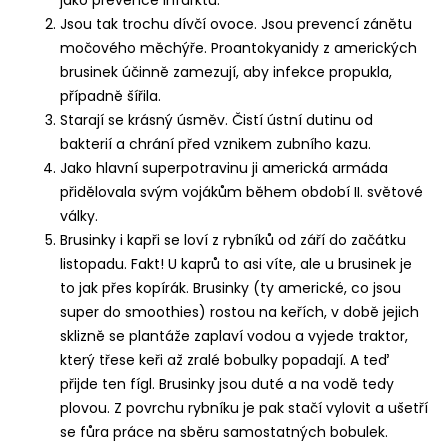
a
Jsou tak trochu dívčí ovoce. Jsou prevencí zánětu
j
močového měchýře. Proantokyanidy z amerických
í
brusinek účinně zamezují, aby infekce propukla,
případně šířila.
t
Starají se krásný úsměv. Čistí ústní dutinu od
?
bakterií a chrání před vznikem zubního kazu.
Jako hlavní superpotravinu ji americká armáda
přidělovala svým vojákům během období II. světové
války.
HLEDAT
Brusinky i kapři se loví z rybníků od září do začátku
listopadu. Fakt! U kaprů to asi víte, ale u brusinek je
to jak přes kopírák. Brusinky (ty americké, co jsou
super do smoothies) rostou na keřích, v době jejich
D
sklizně se plantáže zaplaví vodou a vyjede traktor,
o
p
který třese keři až zralé bobulky popadají. A teď
o
přijde ten fígl. Brusinky jsou duté a na vodě tedy
r
plovou. Z povrchu rybníku je pak stačí vylovit a ušetří
u
se fůra práce na sběru samostatných bobulek.