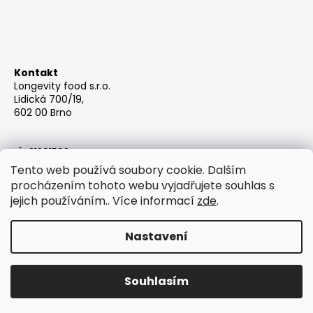
Kontakt
Longevity food s.r.o.
Lidická 700/19,
602 00 Brno
IČ: 21361592
Email: info@berrys.cz
Tento web používá soubory cookie. Dalším
procházením tohoto webu vyjadřujete souhlas s
jejich používáním.. Více informací
zde
.
Nastavení
Vytvořil Shoptet
Souhlasím
Copyright 2026
Berrys Juice
. Všechna práva vyhrazena.